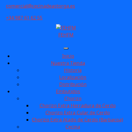
Skip
comercial@cecinadeastorga.es
to
content
+34 987 61 62 55
FEHFM
Inicio
Nuestra Tienda
Historia
Localización
Distribución
Embutidos
Chorizo
Chorizo Extra Herradura de Cerdo
Chorizo Extra Cular de Cerdo
Chorizo Extra Atado de Cerdo (Barbacoa)
Cecina