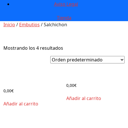
Aviso Legal
Tienda
Inicio
/
Embutios
/ Salchichon
Salchichon
Mostrando los 4 resultados
Salchichón Extra Cular de
Salchichón Extra Cular Ibérico
Cerdo
0,00
€
0,00
€
Añadir al carrito
Añadir al carrito